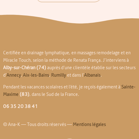
Certifiée en drainage lymphatique, en massages remodelage et en
Miracle Touch, selon la méthode de Renata França. J’interviens à
Alby-sur-Chéran
(74)
auprès d’une clientèle établie sur les secteurs
d’
Annecy
,
Aix-les-Bains
,
Rumilly
et dans l’
Albanais
.
Pendant les vacances scolaires et l’été, je reçois également à
Sainte-
Maxime
(83)
, dans le Sud de la France.
06 35 20 38 41
© Ana-K — Tous droits réservés —
Mentions légales