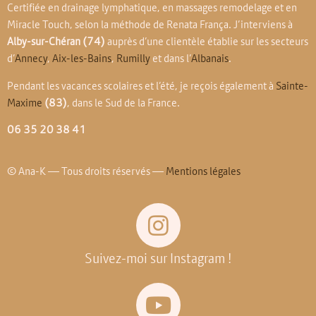
Certifiée en drainage lymphatique, en massages remodelage et en
Miracle Touch, selon la méthode de Renata França. J’interviens à
Alby-sur-Chéran
(74)
auprès d’une clientèle établie sur les secteurs
d’
Annecy
,
Aix-les-Bains
,
Rumilly
et dans l’
Albanais
.
Pendant les vacances scolaires et l’été, je reçois également à
Sainte-
Maxime
(83)
, dans le Sud de la France.
06 35 20 38 41
© Ana-K — Tous droits réservés —
Mentions légales
Suivez-moi sur Instagram !